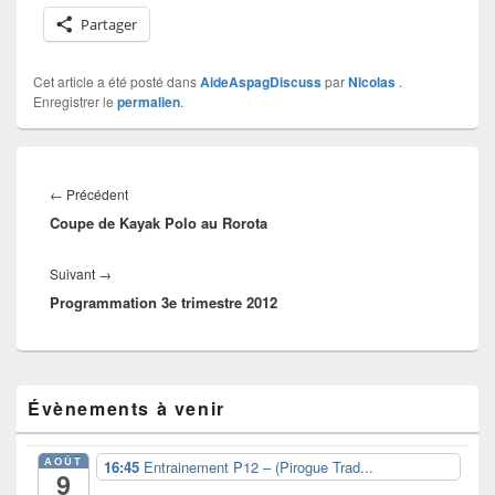
Partager
Cet article a été posté dans
AideAspagDiscuss
par
Nicolas
.
Enregistrer le
permalien
.
Navigation
de
Article
←
Précédent
l’article
Coupe de Kayak Polo au Rorota
précédent :
Article
Suivant
→
Programmation 3e trimestre 2012
suivant :
Zone
Évènements à venir
principale
de
widget
AOÛT
16:45
Entrainement P12 – (Pirogue Trad...
pour
9
la