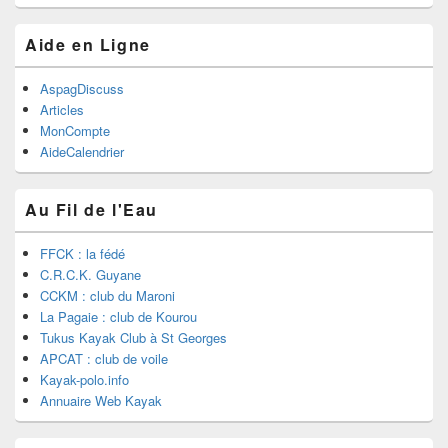
Aide en Ligne
AspagDiscuss
Articles
MonCompte
AideCalendrier
Au Fil de l'Eau
FFCK : la fédé
C.R.C.K. Guyane
CCKM : club du Maroni
La Pagaie : club de Kourou
Tukus Kayak Club à St Georges
APCAT : club de voile
Kayak-polo.info
Annuaire Web Kayak