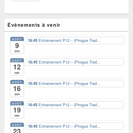
Zone
Évènements à venir
principale
de
widget
AOÛT
16:45
Entrainement P12 – (Pirogue Trad...
pour
9
la
dim
barre
latérale
AOÛT
16:45
Entrainement P12 – (Pirogue Trad...
12
mer
AOÛT
16:45
Entrainement P12 – (Pirogue Trad...
16
dim
AOÛT
16:45
Entrainement P12 – (Pirogue Trad...
19
mer
AOÛT
16:45
Entrainement P12 – (Pirogue Trad...
23