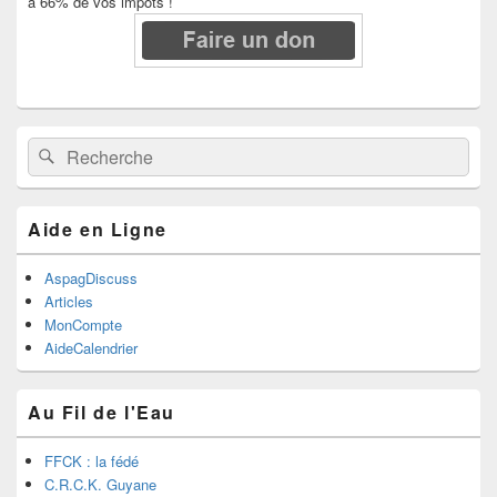
à 66% de vos impôts !
Recherche :
Rechercher
Aide en Ligne
AspagDiscuss
Articles
MonCompte
AideCalendrier
Au Fil de l'Eau
FFCK : la fédé
C.R.C.K. Guyane