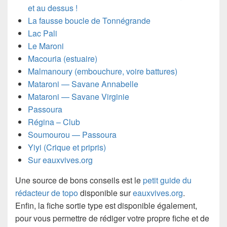
et au dessus !
La fausse boucle de Tonnégrande
Lac Pali
Le Maroni
Macouria (estuaire)
Malmanoury (embouchure, voire battures)
Mataroni — Savane Annabelle
Mataroni — Savane Virginie
Passoura
Régina – Club
Soumourou — Passoura
Yiyi (Crique et pripris)
Sur eauxvives.org
Une source de bons conseils est le
petit guide du
rédacteur de topo
disponible sur
eauxvives.org
.
Enfin, la fiche sortie type est disponible également,
pour vous permettre de rédiger votre propre fiche et de