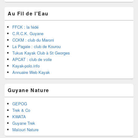
Au Fil de l'Eau
FFCK : la fédé
C.R.C.K. Guyane
CCKM : club du Maroni
La Pagaie : club de Kourou
Tukus Kayak Club à St Georges
APCAT : club de voile
Kayak-polo.info
Annuaire Web Kayak
Guyane Nature
GEPOG
Trek & Co
KWATA
Guyane Trek
Maïouri Nature