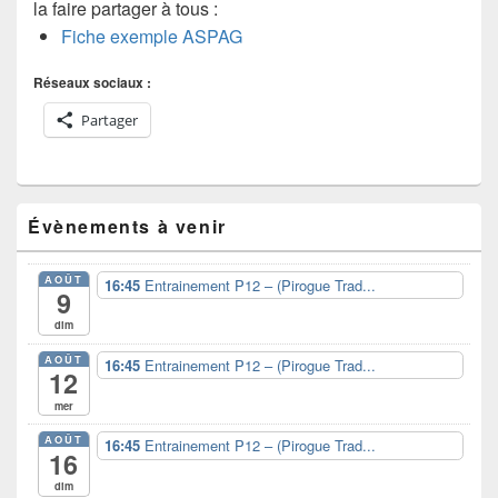
la faire partager à tous :
Fiche exemple ASPAG
Réseaux sociaux :
Partager
Zone
Évènements à venir
principale
de
widget
AOÛT
16:45
Entrainement P12 – (Pirogue Trad...
pour
9
la
dim
barre
latérale
AOÛT
16:45
Entrainement P12 – (Pirogue Trad...
12
mer
AOÛT
16:45
Entrainement P12 – (Pirogue Trad...
16
dim