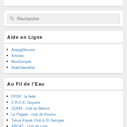
Recherche :
Rechercher
Aide en Ligne
AspagDiscuss
Articles
MonCompte
AideCalendrier
Au Fil de l'Eau
FFCK : la fédé
C.R.C.K. Guyane
CCKM : club du Maroni
La Pagaie : club de Kourou
Tukus Kayak Club à St Georges
APCAT : club de voile