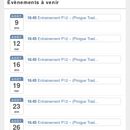
Évènements à venir
principale
de
widget
AOÛT
16:45
Entrainement P12 – (Pirogue Trad...
pour
9
la
dim
barre
latérale
AOÛT
16:45
Entrainement P12 – (Pirogue Trad...
12
mer
AOÛT
16:45
Entrainement P12 – (Pirogue Trad...
16
dim
AOÛT
16:45
Entrainement P12 – (Pirogue Trad...
19
mer
AOÛT
16:45
Entrainement P12 – (Pirogue Trad...
23
dim
AOÛT
16:45
Entrainement P12 – (Pirogue Trad...
26