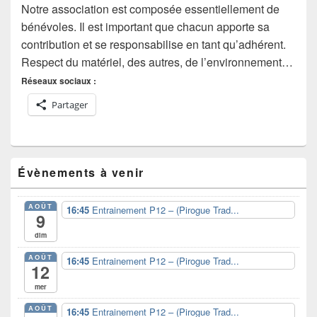
Notre association est composée essentiellement de
bénévoles. Il est important que chacun apporte sa
contribution et se responsabilise en tant qu’adhérent.
Respect du matériel, des autres, de l’environnement…
Réseaux sociaux :
Partager
Zone
Évènements à venir
principale
de
widget
AOÛT
16:45
Entrainement P12 – (Pirogue Trad...
pour
9
la
dim
barre
latérale
AOÛT
16:45
Entrainement P12 – (Pirogue Trad...
12
mer
AOÛT
16:45
Entrainement P12 – (Pirogue Trad...