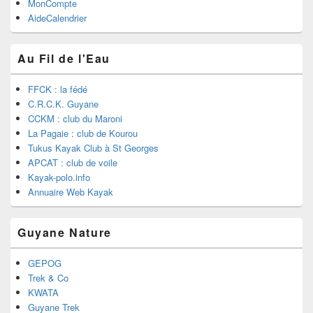
MonCompte
AideCalendrier
Au Fil de l'Eau
FFCK : la fédé
C.R.C.K. Guyane
CCKM : club du Maroni
La Pagaie : club de Kourou
Tukus Kayak Club à St Georges
APCAT : club de voile
Kayak-polo.info
Annuaire Web Kayak
Guyane Nature
GEPOG
Trek & Co
KWATA
Guyane Trek