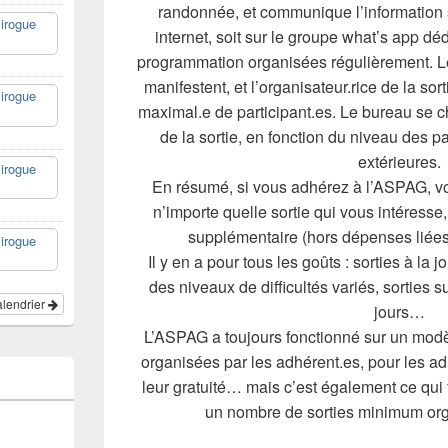
randonnée, et communique l’information so
irogue
internet, soit sur le groupe what’s app déd
programmation organisées régulièrement. Le
manifestent, et l’organisateur.rice de la sor
irogue
maximal.e de participant.es. Le bureau se c
de la sortie, en fonction du niveau des pa
extérieures.
irogue
En résumé, si vous adhérez à l’ASPAG, vo
n’importe quelle sortie qui vous intéresse,
supplémentaire (hors dépenses liées 
irogue
Il y en a pour tous les goûts : sorties à la
des niveaux de difficultés variés, sorties 
calendrier
jours…
L’ASPAG a toujours fonctionné sur un modèle
organisées par les adhérent.es, pour les ad
leur gratuité… mais c’est également ce qui f
un nombre de sorties minimum org