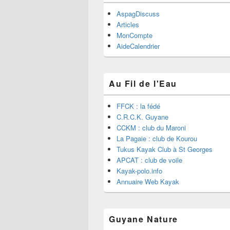
AspagDiscuss
Articles
MonCompte
AideCalendrier
Au Fil de l'Eau
FFCK : la fédé
C.R.C.K. Guyane
CCKM : club du Maroni
La Pagaie : club de Kourou
Tukus Kayak Club à St Georges
APCAT : club de voile
Kayak-polo.info
Annuaire Web Kayak
Guyane Nature