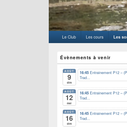
Menu
Le Club
Les cours
Les so
principal
Zone
Évènements à venir
principale
de
widget
AOÛT
16:45
Entrainement P12 – (P
pour
9
Trad...
la
dim
barre
latérale
AOÛT
16:45
Entrainement P12 – (P
12
Trad...
mer
AOÛT
16:45
Entrainement P12 – (P
16
Trad...
dim