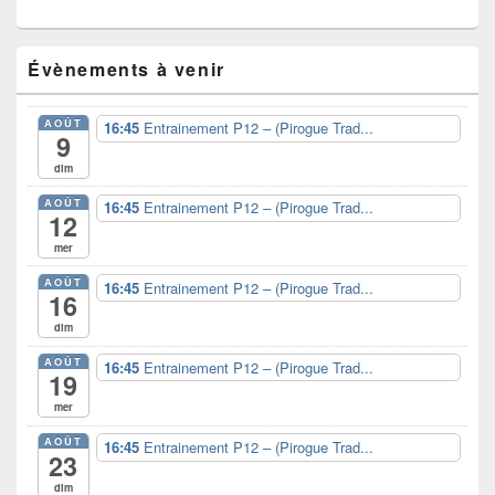
Zone
Évènements à venir
principale
de
widget
AOÛT
16:45
Entrainement P12 – (Pirogue Trad...
pour
9
la
dim
barre
latérale
AOÛT
16:45
Entrainement P12 – (Pirogue Trad...
12
mer
AOÛT
16:45
Entrainement P12 – (Pirogue Trad...
16
dim
AOÛT
16:45
Entrainement P12 – (Pirogue Trad...
19
mer
AOÛT
16:45
Entrainement P12 – (Pirogue Trad...
23
dim