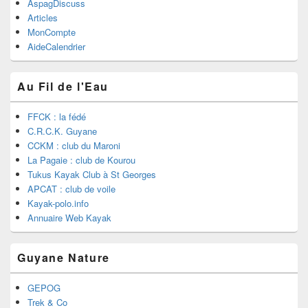
AspagDiscuss
Articles
MonCompte
AideCalendrier
Au Fil de l'Eau
FFCK : la fédé
C.R.C.K. Guyane
CCKM : club du Maroni
La Pagaie : club de Kourou
Tukus Kayak Club à St Georges
APCAT : club de voile
Kayak-polo.info
Annuaire Web Kayak
Guyane Nature
GEPOG
Trek & Co