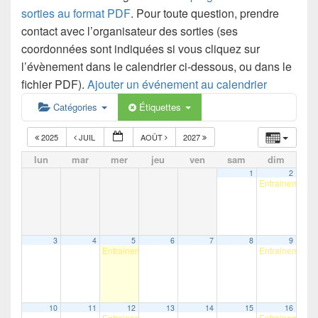
sorties au format PDF
. Pour toute question, prendre
contact avec l’organisateur des sorties (ses
coordonnées sont indiquées si vous cliquez sur
l’évènement dans le calendrier ci-dessous, ou dans le
fichier PDF).
Ajouter un événement au calendrier
Catégories
Étiquettes
2025
JUIL
AOÛT
2027
lun
mar
mer
jeu
ven
sam
dim
1
2
Entrainement P
3
4
5
6
7
8
9
Entrainement P12 – (Pirogue Traditionnelle Guyanaise)
Entrainement P
10
11
12
13
14
15
16
Entrainement P12 – (Pirogue Traditionnelle Guyanaise)
Entrainement P