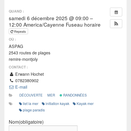
QUAND :
samedi 6 décembre 2025 @ 09:00 –
12:00
America/Cayenne Fuseau horaire
Repeats
OÙ :
ASPAG
2543 routes de plages
remire-montjoly
CONTACT :
Erwann Hochet
0782380902
E-mail
DÉCOUVERTE
MER
RANDONNÉES
ilet la mer
initiation kayak
Kayak mer
plage paradis
Nom
(obligatoire)