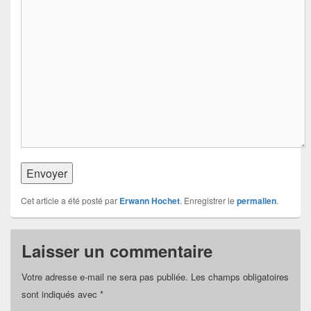
Envoyer
Cet article a été posté par
Erwann Hochet
. Enregistrer le
permalien
.
Laisser un commentaire
Votre adresse e-mail ne sera pas publiée.
Les champs obligatoires
sont indiqués avec
*