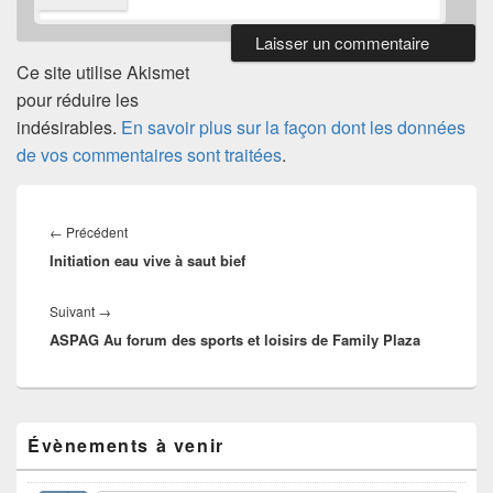
Ce site utilise Akismet
pour réduire les
indésirables.
En savoir plus sur la façon dont les données
de vos commentaires sont traitées
.
Navigation
de
Article
←
Précédent
l’article
Initiation eau vive à saut bief
précédent :
Article
Suivant
→
ASPAG Au forum des sports et loisirs de Family Plaza
suivant :
Zone
Évènements à venir
principale
de
widget