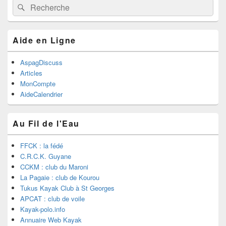
Recherche :
Rechercher
Aide en Ligne
AspagDiscuss
Articles
MonCompte
AideCalendrier
Au Fil de l'Eau
FFCK : la fédé
C.R.C.K. Guyane
CCKM : club du Maroni
La Pagaie : club de Kourou
Tukus Kayak Club à St Georges
APCAT : club de voile
Kayak-polo.info
Annuaire Web Kayak