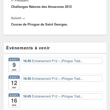
←
Précédent
l’article
Challenges Natures des Amazones 2012
précédent :
Article
Suivant
→
Course de Pirogue de Saint Georges.
suivant :
Zone
Évènements à venir
principale
de
widget
AOÛT
16:45
Entrainement P12 – (Pirogue Trad...
pour
9
la
dim
barre
latérale
AOÛT
16:45
Entrainement P12 – (Pirogue Trad...
12
mer
AOÛT
16:45
Entrainement P12 – (Pirogue Trad...
16
dim