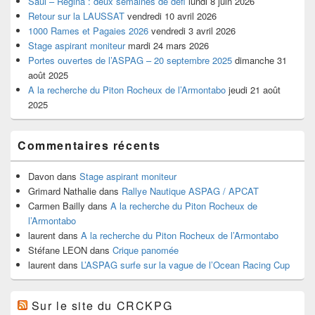
Saül – Régina : deux semaines de défi
lundi 8 juin 2026
Retour sur la LAUSSAT
vendredi 10 avril 2026
1000 Rames et Pagaies 2026
vendredi 3 avril 2026
Stage aspirant moniteur
mardi 24 mars 2026
Portes ouvertes de l’ASPAG – 20 septembre 2025
dimanche 31
août 2025
A la recherche du Piton Rocheux de l’Armontabo
jeudi 21 août
2025
Commentaires récents
Davon
dans
Stage aspirant moniteur
Grimard Nathalie
dans
Rallye Nautique ASPAG / APCAT
Carmen Bailly
dans
A la recherche du Piton Rocheux de
l’Armontabo
laurent
dans
A la recherche du Piton Rocheux de l’Armontabo
Stéfane LEON
dans
Crique panomée
laurent
dans
L’ASPAG surfe sur la vague de l’Ocean Racing Cup
Sur le site du CRCKPG