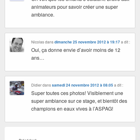
animateurs pour savoir créer une super
ambiance.
Nicolas
dans
dimanche 25 novembre 2012 à 19:17
a dit :
Oui, ça donne envie d’avoir moins de 12
ans…
Didier
dans
samedi 24 novembre 2012 à 08:05
a dit :
Super toutes ces photos! Visiblement une
super ambiance sur ce stage, et bientôt des
champions en eaux vives à l’ASPAG!
Navigation
de
Article