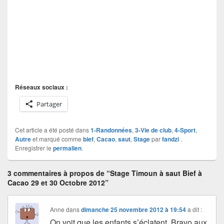
Réseaux sociaux :
Partager
Cet article a été posté dans
1-Randonnées
,
3-Vie de club
,
4-Sport
,
Autre
et marqué comme
bief
,
Cacao
,
saut
,
Stage
par
fandzi
.
Enregistrer le
permalien
.
3 commentaires à propos de “Stage Timoun à saut Bief à
Cacao 29 et 30 Octobre 2012”
Anne
dans
dimanche 25 novembre 2012 à 19:54
a dit :
On voit que les enfants s’éclatent. Bravo aux