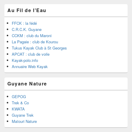
Au Fil de l'Eau
FFCK : la fédé
C.R.C.K. Guyane
CCKM : club du Maroni
La Pagaie : club de Kourou
Tukus Kayak Club à St Georges
APCAT : club de voile
Kayak-polo.info
Annuaire Web Kayak
Guyane Nature
GEPOG
Trek & Co
KWATA
Guyane Trek
Maïouri Nature