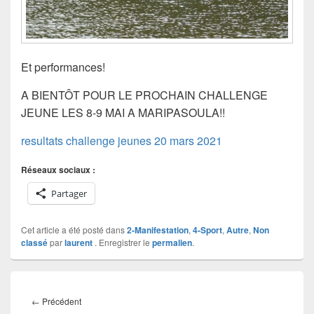
Et performances!
A BIENTÔT POUR LE PROCHAIN CHALLENGE
JEUNE LES 8-9 MAI A MARIPASOULA!!
resultats challenge jeunes 20 mars 2021
Réseaux sociaux :
Partager
Cet article a été posté dans
2-Manifestation
,
4-Sport
,
Autre
,
Non
classé
par
laurent
. Enregistrer le
permalien
.
Navigation
de
Article
←
Précédent