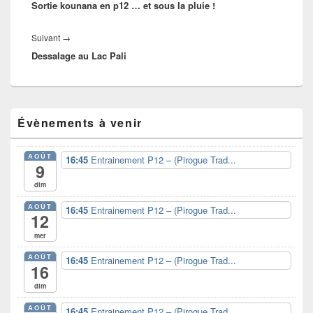
l’article
Sortie kounana en p12 … et sous la pluie !
précédent :
Article
Suivant
→
Dessalage au Lac Pali
suivant :
Zone
Évènements à venir
principale
de
widget
AOÛT
16:45
Entrainement P12 – (Pirogue Trad...
pour
9
la
dim
barre
latérale
AOÛT
16:45
Entrainement P12 – (Pirogue Trad...
12
mer
AOÛT
16:45
Entrainement P12 – (Pirogue Trad...
16
dim
AOÛT
16:45
Entrainement P12 – (Pirogue Trad...