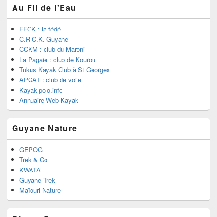
Au Fil de l'Eau
FFCK : la fédé
C.R.C.K. Guyane
CCKM : club du Maroni
La Pagaie : club de Kourou
Tukus Kayak Club à St Georges
APCAT : club de voile
Kayak-polo.info
Annuaire Web Kayak
Guyane Nature
GEPOG
Trek & Co
KWATA
Guyane Trek
Maïouri Nature