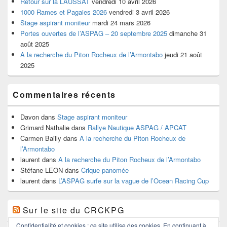
Retour sur la LAUSSAT
vendredi 10 avril 2026
1000 Rames et Pagaies 2026
vendredi 3 avril 2026
Stage aspirant moniteur
mardi 24 mars 2026
Portes ouvertes de l’ASPAG – 20 septembre 2025
dimanche 31
août 2025
A la recherche du Piton Rocheux de l’Armontabo
jeudi 21 août
2025
Commentaires récents
Davon
dans
Stage aspirant moniteur
Grimard Nathalie
dans
Rallye Nautique ASPAG / APCAT
Carmen Bailly
dans
A la recherche du Piton Rocheux de
l’Armontabo
laurent
dans
A la recherche du Piton Rocheux de l’Armontabo
Stéfane LEON
dans
Crique panomée
laurent
dans
L’ASPAG surfe sur la vague de l’Ocean Racing Cup
Sur le site du CRCKPG
Confidentialité et cookies : ce site utilise des cookies. En continuant à