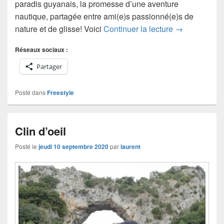
paradis guyanais, la promesse d’une aventure
nautique, partagée entre ami(e)s passionné(e)s de
Mapaou, la m
nature et de glisse! Voici
Continuer la lecture
→
Réseaux sociaux :
Partager
Posté dans
Freestyle
Clin d’oeil
Posté le
jeudi 10 septembre 2020
par
laurent