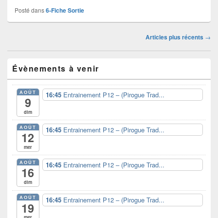
Posté dans
6-Fiche Sortie
Navigation
Articles plus récents
→
dans
les
Zone
articles
Évènements à venir
principale
de
widget
AOÛT
16:45
Entrainement P12 – (Pirogue Trad...
pour
9
la
dim
barre
latérale
AOÛT
16:45
Entrainement P12 – (Pirogue Trad...
12
mer
AOÛT
16:45
Entrainement P12 – (Pirogue Trad...
16
dim
AOÛT
16:45
Entrainement P12 – (Pirogue Trad...
19
mer