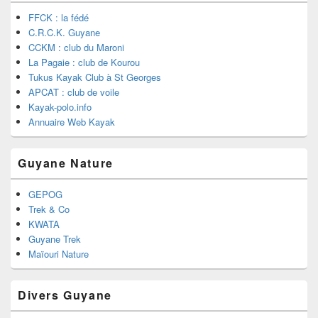
FFCK : la fédé
C.R.C.K. Guyane
CCKM : club du Maroni
La Pagaie : club de Kourou
Tukus Kayak Club à St Georges
APCAT : club de voile
Kayak-polo.info
Annuaire Web Kayak
Guyane Nature
GEPOG
Trek & Co
KWATA
Guyane Trek
Maïouri Nature
Divers Guyane