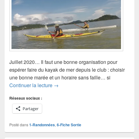
Juillet 2020… Il faut une bonne organisation pour
espérer faire du kayak de mer depuis le club : choisir
une bonne marée et un horaire sans faille… si
Aller au Père par la mer
Continuer la lecture
→
Réseaux sociaux :
Partager
Posté dans
1-Randonnées
,
6-Fiche Sortie