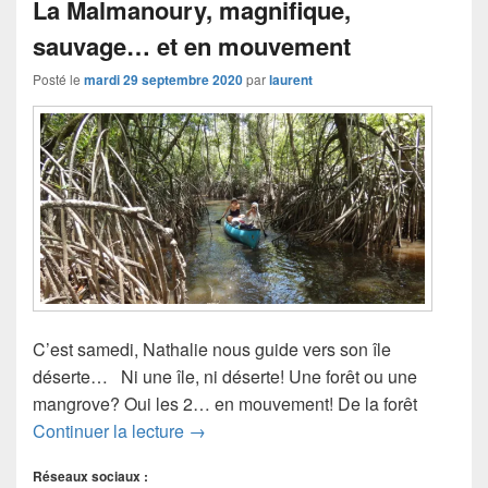
La Malmanoury, magnifique,
sauvage… et en mouvement
Posté le
mardi 29 septembre 2020
par
laurent
C’est samedi, Nathalie nous guide vers son île
déserte… Ni une île, ni déserte! Une forêt ou une
mangrove? Oui les 2… en mouvement! De la forêt
La Malmanoury, magnifique, sauvage
Continuer la lecture
→
Réseaux sociaux :