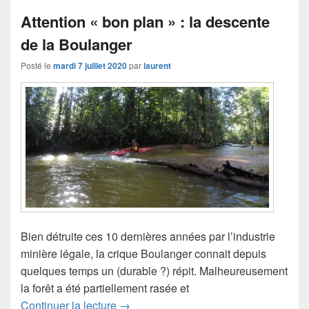
Attention « bon plan » : la descente
de la Boulanger
Posté le
mardi 7 juillet 2020
par
laurent
Bien détruite ces 10 dernières années par l’industrie
minière légale, la crique Boulanger connait depuis
quelques temps un (durable ?) répit. Malheureusement
la forêt a été partiellement rasée et
Attention « bon plan » : la descente de
Continuer la lecture
→