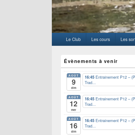
Menu
Le Club
Les cours
Les sor
principal
Zone
Évènements à venir
principale
de
widget
AOÛT
16:45
Entrainement P12 – (P
pour
9
Trad...
la
dim
barre
latérale
AOÛT
16:45
Entrainement P12 – (P
12
Trad...
mer
AOÛT
16:45
Entrainement P12 – (P
16
Trad...
dim