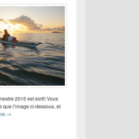
mestre 2015 est sorti! Vous
le que l’image ci-dessous, et
Sorties 2015 : programme du second trimestre
ure
→