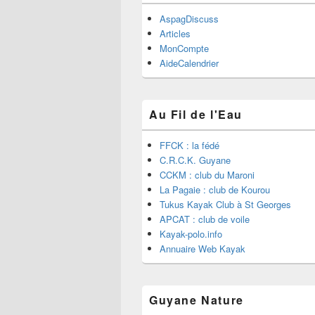
AspagDiscuss
Articles
MonCompte
AideCalendrier
Au Fil de l'Eau
FFCK : la fédé
C.R.C.K. Guyane
CCKM : club du Maroni
La Pagaie : club de Kourou
Tukus Kayak Club à St Georges
APCAT : club de voile
Kayak-polo.info
Annuaire Web Kayak
Guyane Nature