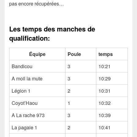
pas encore récupérées…
Les temps des manches de
qualification:
Équipe
Poule
temps
Bandicou
3
10:21
A moil la mute
3
10:29
Légion 1
2
10:31
Coyot’Haou
1
10:32
A La rache 973
3
10:39
La pagaie 1
2
10:41