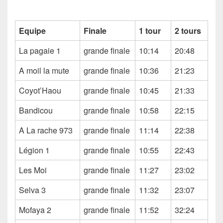
Equipe
Finale
1 tour
2 tours
La pagaie 1
grande finale
10:14
20:48
A moil la mute
grande finale
10:36
21:23
Coyot’Haou
grande finale
10:45
21:33
Bandicou
grande finale
10:58
22:15
A La rache 973
grande finale
11:14
22:38
Légion 1
grande finale
10:55
22:43
Les Moi
grande finale
11:27
23:02
Selva 3
grande finale
11:32
23:07
Mofaya 2
grande finale
11:52
32:24