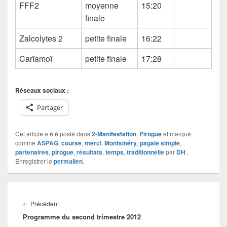
FFF2
moyenne
15:20
finale
Zalcolytes 2
petite finale
16:22
Carïamoï
petite finale
17:28
Réseaux sociaux :
Partager
Cet article a été posté dans
2-Manifestation
,
Pirogue
et marqué
comme
ASPAG
,
course
,
merci
,
Montsinéry
,
pagaie simple
,
partenaires
,
pirogue
,
résultats
,
temps
,
traditionnelle
par
DH
.
Enregistrer le
permalien
.
Navigation
de
Article
←
Précédent
l’article
Programme du second trimestre 2012
précédent :