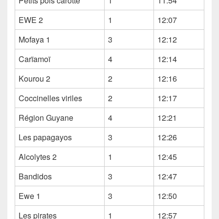
Petits pois carotte
1
11:54
EWE 2
1
12:07
Mofaya 1
3
12:12
Carïamoï
4
12:14
Kourou 2
2
12:16
Coccinelles viriles
2
12:17
Région Guyane
4
12:21
Les papagayos
3
12:26
Alcolytes 2
1
12:45
Bandidos
3
12:47
Ewe 1
3
12:50
Les pirates
1
12:57