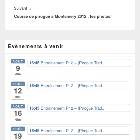
Article
Suivant
→
Course de pirogue à Montsinéry 2012 : les photos!
suivant :
Zone
Évènements à venir
principale
de
widget
AOÛT
16:45
Entrainement P12 – (Pirogue Trad...
pour
9
la
dim
barre
latérale
AOÛT
16:45
Entrainement P12 – (Pirogue Trad...
12
mer
AOÛT
16:45
Entrainement P12 – (Pirogue Trad...
16
dim
AOÛT
16:45
Entrainement P12 – (Pirogue Trad...
19