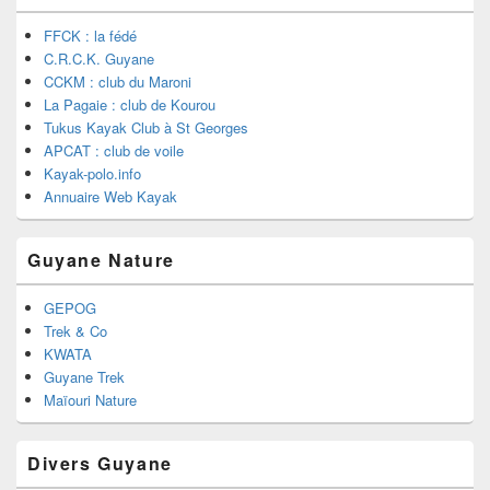
FFCK : la fédé
C.R.C.K. Guyane
CCKM : club du Maroni
La Pagaie : club de Kourou
Tukus Kayak Club à St Georges
APCAT : club de voile
Kayak-polo.info
Annuaire Web Kayak
Guyane Nature
GEPOG
Trek & Co
KWATA
Guyane Trek
Maïouri Nature
Divers Guyane