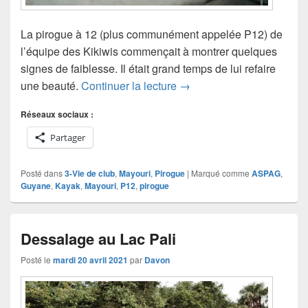
La pirogue à 12 (plus communément appelée P12) de
l’équipe des Kikiwis commençait à montrer quelques
signes de faiblesse. Il était grand temps de lui refaire
Remise à neuf de la P12
une beauté.
Continuer la lecture
→
Réseaux sociaux :
Partager
Posté dans
3-Vie de club
,
Mayouri
,
Pirogue
|
Marqué comme
ASPAG
,
Guyane
,
Kayak
,
Mayouri
,
P12
,
pirogue
Dessalage au Lac Pali
Posté le
mardi 20 avril 2021
par
Davon