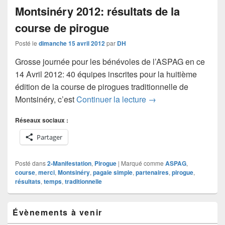
Montsinéry 2012: résultats de la
course de pirogue
Posté le
dimanche 15 avril 2012
par
DH
Grosse journée pour les bénévoles de l’ASPAG en ce
14 Avril 2012: 40 équipes inscrites pour la huitième
édition de la course de pirogues traditionnelle de
Montsinéry 2012: résu
Montsinéry, c’est
Continuer la lecture
→
Réseaux sociaux :
Partager
Posté dans
2-Manifestation
,
Pirogue
|
Marqué comme
ASPAG
,
course
,
merci
,
Montsinéry
,
pagaie simple
,
partenaires
,
pirogue
,
résultats
,
temps
,
traditionnelle
Zone
Évènements à venir
principale
de