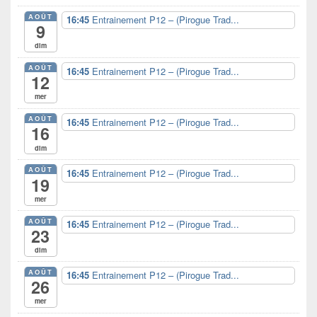
widget
AOÛT
16:45
Entrainement P12 – (Pirogue Trad...
pour
9
la
dim
barre
latérale
AOÛT
16:45
Entrainement P12 – (Pirogue Trad...
12
mer
AOÛT
16:45
Entrainement P12 – (Pirogue Trad...
16
dim
AOÛT
16:45
Entrainement P12 – (Pirogue Trad...
19
mer
AOÛT
16:45
Entrainement P12 – (Pirogue Trad...
23
dim
AOÛT
16:45
Entrainement P12 – (Pirogue Trad...
26
mer