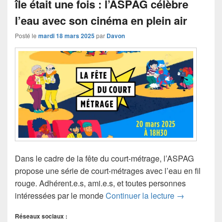
île était une fois : l’ASPAG célèbre
l’eau avec son cinéma en plein air
Posté le
mardi 18 mars 2025
par
Davon
Dans le cadre de la fête du court-métrage, l’ASPAG
propose une série de court-métrages avec l’eau en fil
rouge. Adhérent.e.s, ami.e.s, et toutes personnes
île était une
intéressées par le monde
Continuer la lecture
→
Réseaux sociaux :