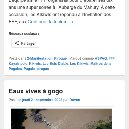
ans une super soirée à l’Auberge du Mahury. À cette
occasion, les Kikiwis ont répondu à l’invitation des
Kikiwis : Moteur !!!
FFF, aux
Continuer la lecture
→
Réseaux sociaux :
Partager
Posté dans
2-Manifestation
,
Pirogue
|
Marqué comme
ASPAG
,
FFF
,
Kayak-polo
,
Kikiwis
,
Lac Bois Diable
,
Les Kikiwis
,
Maitres de la
Pagaies
,
Pagaie
,
pirogue
Eaux vives à gogo
Posté le
jeudi 21 septembre 2023
par
Davon