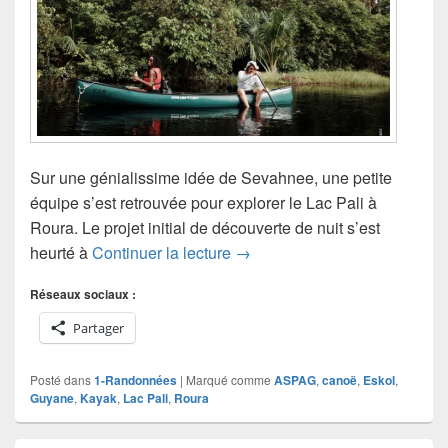
Sur une génialissime idée de Sevahnee, une petite
équipe s’est retrouvée pour explorer le Lac Pali à
Roura. Le projet initial de découverte de nuit s’est
Dessalage au Lac Pali
heurté à
Continuer la lecture
→
Réseaux sociaux :
Partager
Posté dans
1-Randonnées
|
Marqué comme
ASPAG
,
canoë
,
Eskol
,
Guyane
,
Kayak
,
Lac Pali
,
Roura