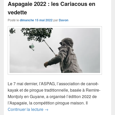
Aspagaie 2022 : les Cariacous en
vedette
Posté le
dimanche 15 mai 2022
par
Davon
Le 7 mai dernier, l’ASPAG, l’association de canoë-
kayak et de pirogue traditionnelle, basée à Remire-
Montjoly en Guyane, a organisé l’édition 2022 de
l’Aspagaie, la compétition pirogue maison. Il
Aspagaie 2022 : les Cariacous en vede
Continuer la lecture
→