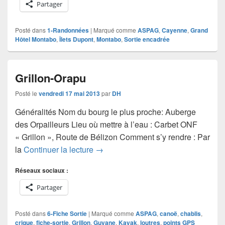
Partager
Posté dans
1-Randonnées
|
Marqué comme
ASPAG
,
Cayenne
,
Grand
Hôtel Montabo
,
Îlets Dupont
,
Montabo
,
Sortie encadrée
Grillon-Orapu
Posté le
vendredi 17 mai 2013
par
DH
Généralités Nom du bourg le plus proche: Auberge
des Orpailleurs Lieu où mettre à l’eau : Carbet ONF
« Grillon », Route de Bélizon Comment s’y rendre : Par
Grillon-Orapu
la
Continuer la lecture
→
Réseaux sociaux :
Partager
Posté dans
6-Fiche Sortie
|
Marqué comme
ASPAG
,
canoë
,
chablis
,
crique
,
fiche-sortie
,
Grillon
,
Guyane
,
Kayak
,
loutres
,
points GPS