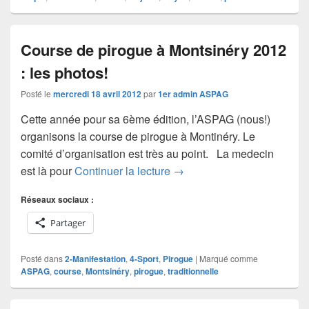
Course de pirogue à Montsinéry 2012
: les photos!
Posté le
mercredi 18 avril 2012
par
1er admin ASPAG
Cette année pour sa 6ème édition, l’ASPAG (nous!)
organisons la course de pirogue à Montinéry. Le
comité d’organisation est très au point. La medecin
Course de pirogue à Montsin
est là pour
Continuer la lecture
→
Réseaux sociaux :
Partager
Posté dans
2-Manifestation
,
4-Sport
,
Pirogue
|
Marqué comme
ASPAG
,
course
,
Montsinéry
,
pirogue
,
traditionnelle