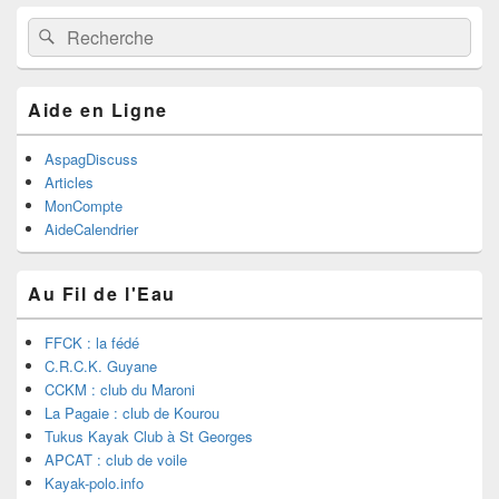
Recherche :
Rechercher
Aide en Ligne
AspagDiscuss
Articles
MonCompte
AideCalendrier
Au Fil de l'Eau
FFCK : la fédé
C.R.C.K. Guyane
CCKM : club du Maroni
La Pagaie : club de Kourou
Tukus Kayak Club à St Georges
APCAT : club de voile
Kayak-polo.info