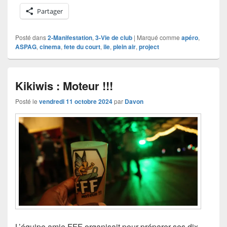
Partager
Posté dans
2-Manifestation
,
3-Vie de club
|
Marqué comme
apéro
,
ASPAG
,
cinema
,
fete du court
,
ile
,
plein air
,
project
Kikiwis : Moteur !!!
Posté le
vendredi 11 octobre 2024
par
Davon
L’équipe amie FFF organisait pour préparer ses dix