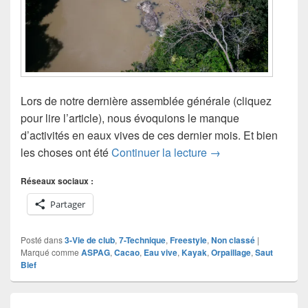
Lors de notre dernière assemblée générale (cliquez
pour lire l’article), nous évoquions le manque
d’activités en eaux vives de ces dernier mois. Et bien
Eaux vives à gogo
les choses ont été
Continuer la lecture
→
Réseaux sociaux :
Partager
Posté dans
3-Vie de club
,
7-Technique
,
Freestyle
,
Non classé
|
Marqué comme
ASPAG
,
Cacao
,
Eau vive
,
Kayak
,
Orpaillage
,
Saut
Bief