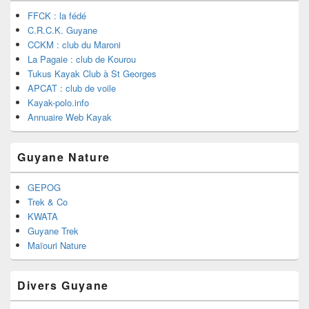
FFCK : la fédé
C.R.C.K. Guyane
CCKM : club du Maroni
La Pagaie : club de Kourou
Tukus Kayak Club à St Georges
APCAT : club de voile
Kayak-polo.info
Annuaire Web Kayak
Guyane Nature
GEPOG
Trek & Co
KWATA
Guyane Trek
Maïouri Nature
Divers Guyane