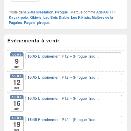
Posté dans
2-Manifestation
,
Pirogue
|
Marqué comme
ASPAG
,
FFF
,
Kayak-polo
,
Kikiwis
,
Lac Bois Diable
,
Les Kikiwis
,
Maitres de la
Pagaies
,
Pagaie
,
pirogue
Zone
Évènements à venir
principale
de
widget
AOÛT
16:45
Entrainement P12 – (Pirogue Trad...
pour
9
la
dim
barre
latérale
AOÛT
16:45
Entrainement P12 – (Pirogue Trad...
12
mer
AOÛT
16:45
Entrainement P12 – (Pirogue Trad...
16
dim
AOÛT
16:45
Entrainement P12 – (Pirogue Trad...
19
mer