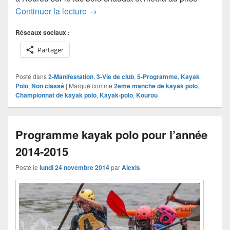
2eme manche du championnat de Kay
Continuer la lecture
→
Réseaux sociaux :
Partager
Posté dans
2-Manifestation
,
3-Vie de club
,
5-Programme
,
Kayak
Polo
,
Non classé
|
Marqué comme
2eme manche de kayak polo
,
Championnat de kayak polo
,
Kayak-polo
,
Kourou
Programme kayak polo pour l’année
2014-2015
Posté le
lundi 24 novembre 2014
par
Alexis