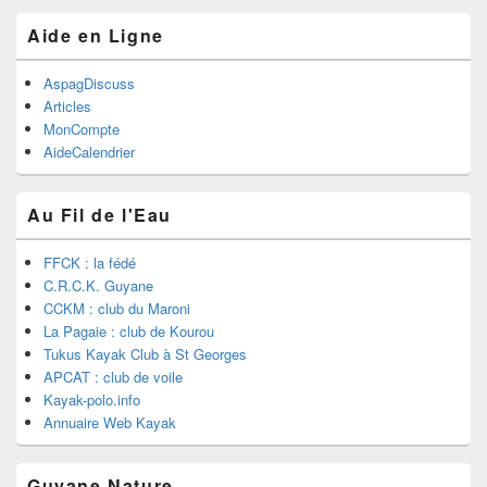
Aide en Ligne
AspagDiscuss
Articles
MonCompte
AideCalendrier
Au Fil de l'Eau
FFCK : la fédé
C.R.C.K. Guyane
CCKM : club du Maroni
La Pagaie : club de Kourou
Tukus Kayak Club à St Georges
APCAT : club de voile
Kayak-polo.info
Annuaire Web Kayak
Guyane Nature