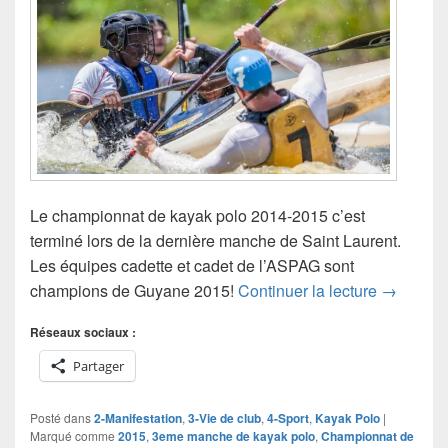
Le championnat de kayak polo 2014-2015 c’est
terminé lors de la dernière manche de Saint Laurent.
Les équipes cadette et cadet de l’ASPAG sont
Résultats
champions de Guyane 2015!
Continuer la lecture
→
Réseaux sociaux :
Partager
Posté dans
2-Manifestation
,
3-Vie de club
,
4-Sport
,
Kayak Polo
|
Marqué comme
2015
,
3eme manche de kayak polo
,
Championnat de