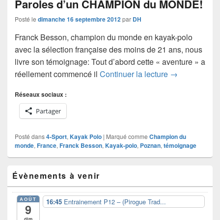
Paroles d’un CHAMPION du MONDE!
Posté le
dimanche 16 septembre 2012
par
DH
Franck Besson, champion du monde en kayak-polo
avec la sélection française des moins de 21 ans, nous
livre son témoignage: Tout d’abord cette « aventure » a
Paroles d’u
réellement commencé il
Continuer la lecture
→
Réseaux sociaux :
Partager
Posté dans
4-Sport
,
Kayak Polo
|
Marqué comme
Champion du
monde
,
France
,
Franck Besson
,
Kayak-polo
,
Poznan
,
témoignage
Zone
Évènements à venir
principale
de
widget
AOÛT
16:45
Entrainement P12 – (Pirogue Trad...
pour
9
la
dim