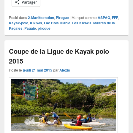
Partager
Posté dans
2-Manifestation
,
Pirogue
|
Marqué comme
ASPAG
,
FFF
,
Kayak-polo
,
Kikiwis
,
Lac Bois Diable
,
Les Kikiwis
,
Maitres de la
Pagaies
,
Pagaie
,
pirogue
Coupe de la Ligue de Kayak polo
2015
Posté le
jeudi 21 mai 2015
par
Alexis