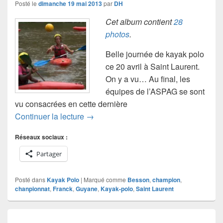
Posté le
dimanche 19 mai 2013
par
DH
Cet album contient
28
photos
.
Belle journée de kayak polo
ce 20 avril à Saint Laurent.
On y a vu… Au final, les
équipes de l’ASPAG se sont
vu consacrées en cette dernière
Le 20 avril 2013, à Saint Laurent
Continuer la lecture
→
Réseaux sociaux :
Partager
Posté dans
Kayak Polo
|
Marqué comme
Besson
,
champion
,
chanpionnat
,
Franck
,
Guyane
,
Kayak-polo
,
Saint Laurent