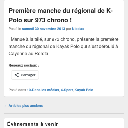
Première manche du régional de K-
Polo sur 973 chrono !
Posté le
samedi 30 novembre 2013
par
Nicolas
Manue à la télé, sur 973 chrono, présente la première
manche du régional de Kayak Polo qui s’est déroulé à
Cayenne au Rorota !
Réseaux sociaux :
Partager
Posté dans
10-Dans les médias
,
4-Sport
,
Kayak Polo
Navigation
←
Articles plus anciens
dans
les
Zone
articles
Évènements à venir
principale