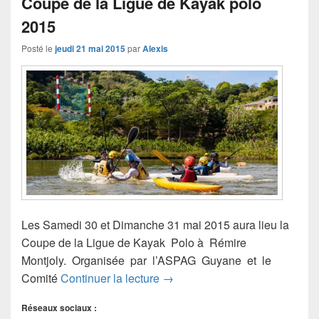
Coupe de la Ligue de Kayak polo
2015
Posté le
jeudi 21 mai 2015
par
Alexis
Les Samedi 30 et Dimanche 31 mai 2015 aura lieu la
Coupe de la Ligue de Kayak Polo à Rémire
Montjoly. Organisée par l’ASPAG Guyane et le
Coupe de la Ligue de Kayak p
Comité
Continuer la lecture
→
Réseaux sociaux :