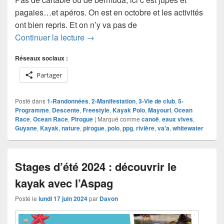
pagaies…et apéros. On est en octobre et les activités
ont bien repris. Et on n’y va pas de
L’Aspag fait sa rentrée !
Continuer la lecture
→
Réseaux sociaux :
Partager
Posté dans
1-Randonnées
,
2-Manifestation
,
3-Vie de club
,
5-
Programme
,
Descente
,
Freestyle
,
Kayak Polo
,
Mayouri
,
Ocean
Race
,
Ocean Race
,
Pirogue
|
Marqué comme
canoë
,
eaux vives
,
Guyane
,
Kayak
,
nature
,
pirogue
,
polo
,
ppg
,
rivière
,
va'a
,
whitewater
Stages d’été 2024 : découvrir le
kayak avec l’Aspag
Posté le
lundi 17 juin 2024
par
Davon