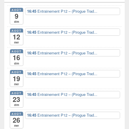
de
widget
AOÛT
16:45
Entrainement P12 – (Pirogue Trad...
pour
9
la
dim
barre
latérale
AOÛT
16:45
Entrainement P12 – (Pirogue Trad...
12
mer
AOÛT
16:45
Entrainement P12 – (Pirogue Trad...
16
dim
AOÛT
16:45
Entrainement P12 – (Pirogue Trad...
19
mer
AOÛT
16:45
Entrainement P12 – (Pirogue Trad...
23
dim
AOÛT
16:45
Entrainement P12 – (Pirogue Trad...
26
mer