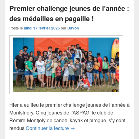
Premier challenge jeunes de l’année :
des médailles en pagaille !
Posté le
lundi 17 février 2025
par
Davon
Hier a eu lieu le premier challenge jeunes de l’année à
Montsinery. Cinq jeunes de l’ASPAG, le club de
Rémire-Montjoly de canoë, kayak et pirogue, s’y sont
Premier challenge jeunes de l’a
rendus
Continuer la lecture
→