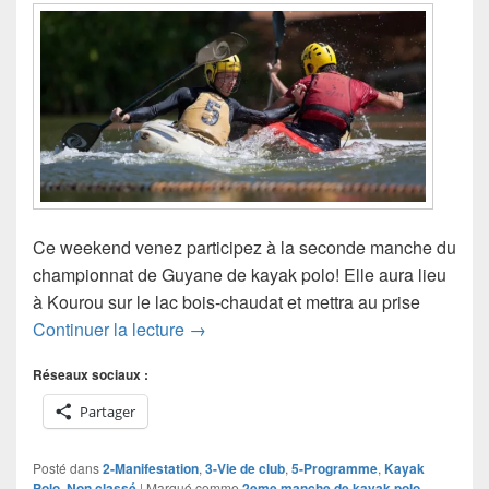
Ce weekend venez participez à la seconde manche du
championnat de Guyane de kayak polo! Elle aura lieu
à Kourou sur le lac bois-chaudat et mettra au prise
2eme manche du championnat de Kay
Continuer la lecture
→
Réseaux sociaux :
Partager
Posté dans
2-Manifestation
,
3-Vie de club
,
5-Programme
,
Kayak
Polo
,
Non classé
|
Marqué comme
2eme manche de kayak polo
,