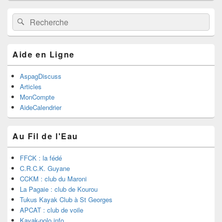
Recherche :
Rechercher
Aide en Ligne
AspagDiscuss
Articles
MonCompte
AideCalendrier
Au Fil de l'Eau
FFCK : la fédé
C.R.C.K. Guyane
CCKM : club du Maroni
La Pagaie : club de Kourou
Tukus Kayak Club à St Georges
APCAT : club de voile
Kayak-polo.info