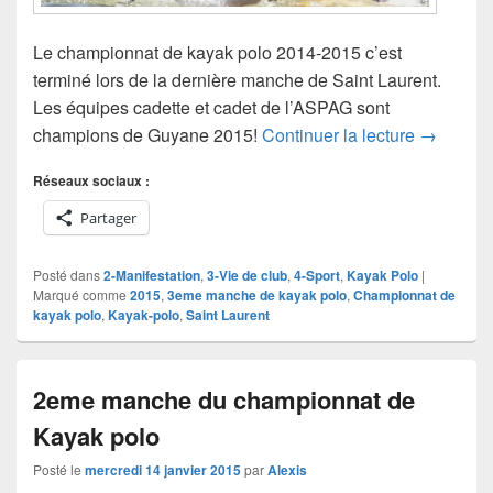
Le championnat de kayak polo 2014-2015 c’est
terminé lors de la dernière manche de Saint Laurent.
Les équipes cadette et cadet de l’ASPAG sont
Résultats
champions de Guyane 2015!
Continuer la lecture
→
Réseaux sociaux :
Partager
Posté dans
2-Manifestation
,
3-Vie de club
,
4-Sport
,
Kayak Polo
|
Marqué comme
2015
,
3eme manche de kayak polo
,
Championnat de
kayak polo
,
Kayak-polo
,
Saint Laurent
2eme manche du championnat de
Kayak polo
Posté le
mercredi 14 janvier 2015
par
Alexis