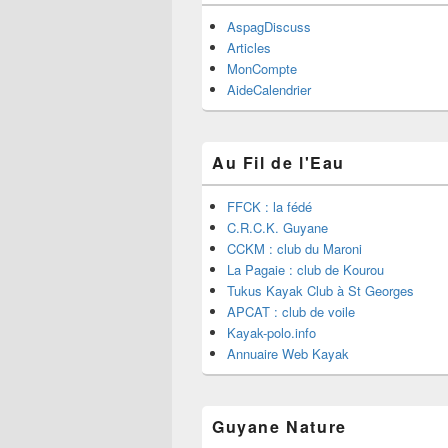
AspagDiscuss
Articles
MonCompte
AideCalendrier
Au Fil de l'Eau
FFCK : la fédé
C.R.C.K. Guyane
CCKM : club du Maroni
La Pagaie : club de Kourou
Tukus Kayak Club à St Georges
APCAT : club de voile
Kayak-polo.info
Annuaire Web Kayak
Guyane Nature