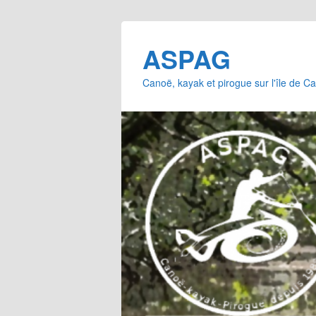
ASPAG
Canoë, kayak et pirogue sur l'île de 