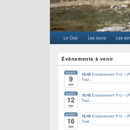
Menu
Le Club
Les cours
Les sor
principal
Zone
Évènements à venir
principale
de
widget
AOÛT
16:45
Entrainement P12 – (P
pour
9
Trad...
la
dim
barre
latérale
AOÛT
16:45
Entrainement P12 – (P
12
Trad...
mer
AOÛT
16:45
Entrainement P12 – (P
16
Trad...
dim