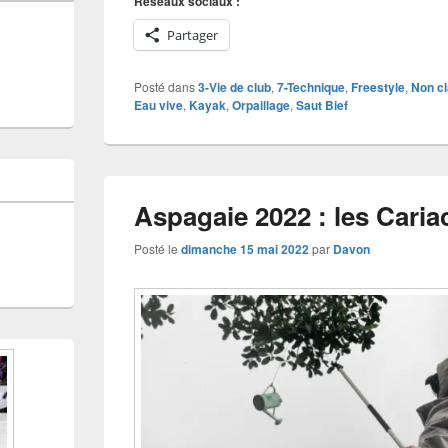
Réseaux sociaux :
Partager
Posté dans
3-Vie de club
,
7-Technique
,
Freestyle
,
Non c
Eau vive
,
Kayak
,
Orpaillage
,
Saut Bief
Aspagaie 2022 : les Caria
Posté le
dimanche 15 mai 2022
par
Davon