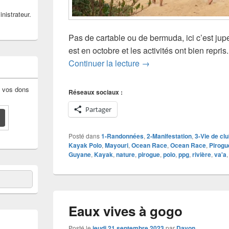
nistrateur.
Pas de cartable ou de bermuda, ici c’est ju
est en octobre et les activités ont bien repris
L’Aspag fait sa rentrée !
Continuer la lecture
→
: vos dons
Réseaux sociaux :
Partager
Posté dans
1-Randonnées
,
2-Manifestation
,
3-Vie de cl
Kayak Polo
,
Mayouri
,
Ocean Race
,
Ocean Race
,
Pirogu
Guyane
,
Kayak
,
nature
,
pirogue
,
polo
,
ppg
,
rivière
,
va'a
Eaux vives à gogo
Posté le
jeudi 21 septembre 2023
par
Davon