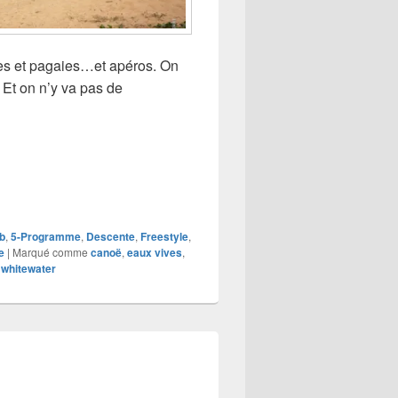
pes et pagaies…et apéros. On
. Et on n’y va pas de
ub
,
5-Programme
,
Descente
,
Freestyle
,
e
|
Marqué comme
canoë
,
eaux vives
,
,
whitewater