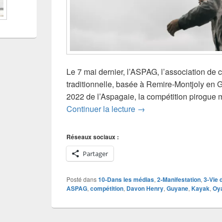
Le 7 mai dernier, l’ASPAG, l’association de
traditionnelle, basée à Remire-Montjoly en G
2022 de l’Aspagaie, la compétition pirogue m
Aspagaie 2022 : les Car
Continuer la lecture
→
Réseaux sociaux :
Partager
Posté dans
10-Dans les médias
,
2-Manifestation
,
3-Vie 
ASPAG
,
compétition
,
Davon Henry
,
Guyane
,
Kayak
,
Oy