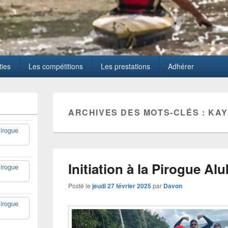
ties
Les compétitions
Les prestations
Adhérer
ARCHIVES DES MOTS-CLÉS :
KA
irogue
Initiation à la Pirogue Alu
irogue
Posté le
jeudi 27 février 2025
par
Davon
irogue