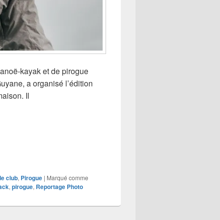
 canoë-kayak et de pirogue
uyane, a organisé l’édition
aison. Il
iacous en vedette
de club
,
Pirogue
|
Marqué comme
ack
,
pirogue
,
Reportage Photo