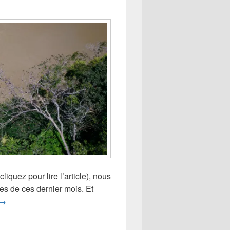
iquez pour lire l’article), nous
es de ces dernier mois. Et
Eaux vives à gogo
→