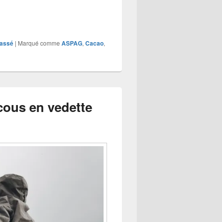
lassé
|
Marqué comme
ASPAG
,
Cacao
,
cous en vedette