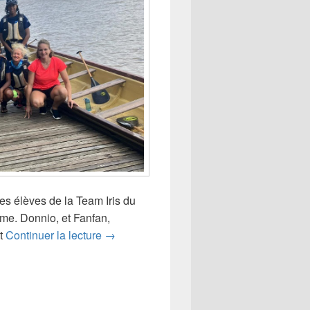
s élèves de la Team Iris du
me. Donnio, et Fanfan,
Initiation à la Pirogue Aluku de la Team Iri
nt
Continuer la lecture
→