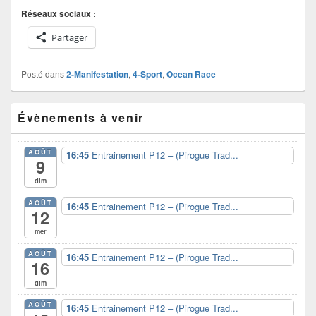
Réseaux sociaux :
Partager
Posté dans
2-Manifestation
,
4-Sport
,
Ocean Race
Zone
Évènements à venir
principale
de
widget
AOÛT
16:45
Entrainement P12 – (Pirogue Trad...
pour
9
la
dim
barre
latérale
AOÛT
16:45
Entrainement P12 – (Pirogue Trad...
12
mer
AOÛT
16:45
Entrainement P12 – (Pirogue Trad...
16
dim
AOÛT
16:45
Entrainement P12 – (Pirogue Trad...