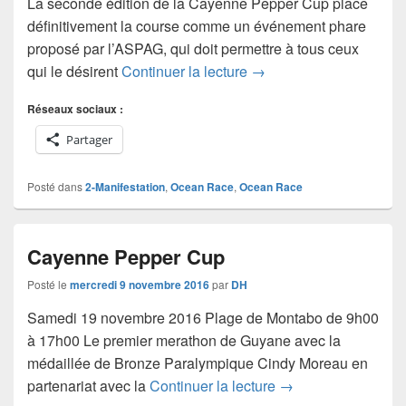
La seconde édition de la Cayenne Pepper Cup place
définitivement la course comme un événement phare
proposé par l’ASPAG, qui doit permettre à tous ceux
Cayenne Pepper Cup, s
qui le désirent
Continuer la lecture
→
Réseaux sociaux :
Partager
Posté dans
2-Manifestation
,
Ocean Race
,
Ocean Race
Cayenne Pepper Cup
Posté le
mercredi 9 novembre 2016
par
DH
Samedi 19 novembre 2016 Plage de Montabo de 9h00
à 17h00 Le premier merathon de Guyane avec la
médaillée de Bronze Paralympique Cindy Moreau en
Cayenne Pepper C
partenariat avec la
Continuer la lecture
→