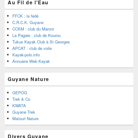
Au Fil de l'Eau
FFCK : la fédé
C.R.C.K. Guyane
CCKM : club du Maroni
La Pagaie : club de Kourou
Tukus Kayak Club à St Georges
APCAT : club de voile
Kayak-polo.info
Annuaire Web Kayak
Guyane Nature
GEPOG
Trek & Co
KWATA
Guyane Trek
Maïouri Nature
Divers Guyane