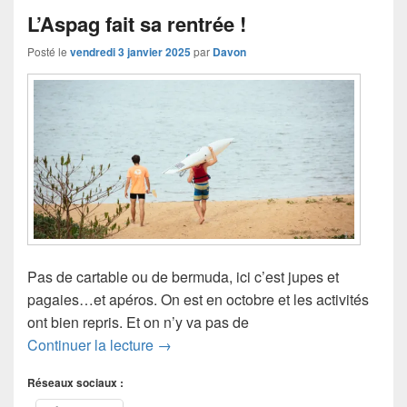
L’Aspag fait sa rentrée !
Posté le
vendredi 3 janvier 2025
par
Davon
Pas de cartable ou de bermuda, ici c’est jupes et
pagaies…et apéros. On est en octobre et les activités
ont bien repris. Et on n’y va pas de
L’Aspag fait sa rentrée !
Continuer la lecture
→
Réseaux sociaux :