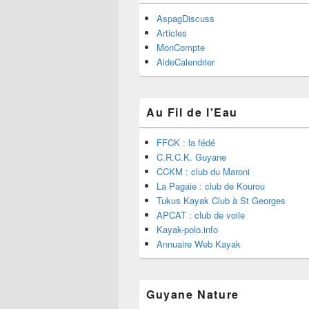
AspagDiscuss
Articles
MonCompte
AideCalendrier
Au Fil de l'Eau
FFCK : la fédé
C.R.C.K. Guyane
CCKM : club du Maroni
La Pagaie : club de Kourou
Tukus Kayak Club à St Georges
APCAT : club de voile
Kayak-polo.info
Annuaire Web Kayak
Guyane Nature