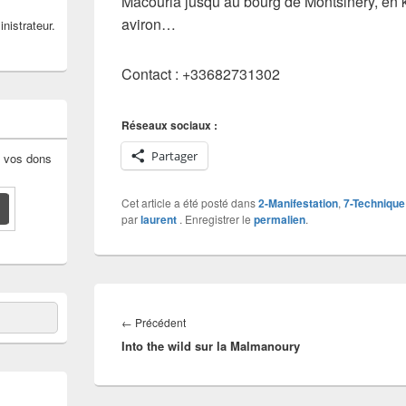
Macouria jusqu’au bourg de Montsinéry, en 
aviron…
nistrateur.
Contact : +33682731302
Réseaux sociaux :
Partager
: vos dons
Cet article a été posté dans
2-Manifestation
,
7-Technique
par
laurent
. Enregistrer le
permalien
.
Navigation
de
Article
←
Précédent
l’article
Into the wild sur la Malmanoury
précédent :