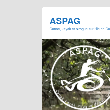
ASPAG
Canoë, kayak et pirogue sur l'île de 