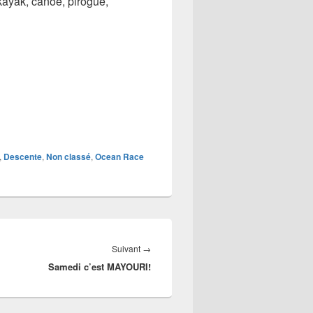
kayak, canoë, pirogue,
,
Descente
,
Non classé
,
Ocean Race
Article
Suivant
→
Samedi c’est MAYOURI!
suivant :