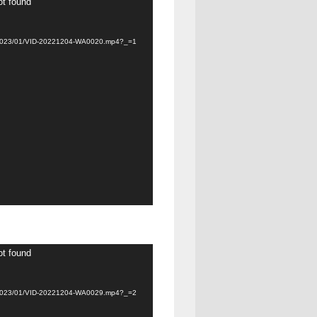
ot found
ads/2023/01/VID-20221204-WA0020.mp4?_=1
ot found
ads/2023/01/VID-20221204-WA0029.mp4?_=2