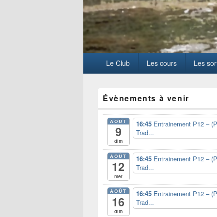
Menu
Le Club
Les cours
Les sor
principal
Zone
Évènements à venir
principale
de
widget
AOÛT
16:45
Entrainement P12 – (P
pour
9
Trad...
la
dim
barre
latérale
AOÛT
16:45
Entrainement P12 – (P
12
Trad...
mer
AOÛT
16:45
Entrainement P12 – (P
16
Trad...
dim