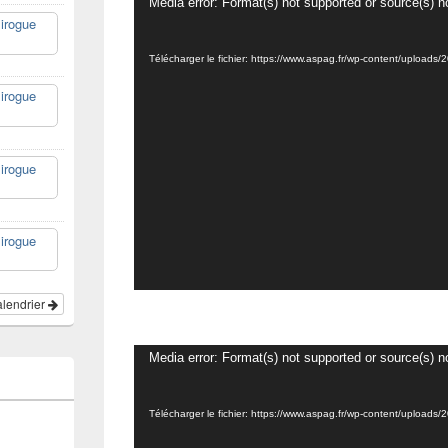
Lecteur
Media error: Format(s) not supported or source(s) n
irogue
vidéo
Télécharger le fichier: https://www.aspag.fr/wp-content/uplo
irogue
irogue
irogue
calendrier
Lecteur
Media error: Format(s) not supported or source(s) n
vidéo
Télécharger le fichier: https://www.aspag.fr/wp-content/uplo